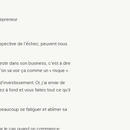
epreneur.
rspective de l’échec, peuvent nous
tir dans son business, c’est à dire
’on va voir ça comme un « risque ».
d’investissement. Or, j’ai envie de
lez à fond et vous faites tout ce qu’il
 beaucoup se fatiguer et abîmer sa
venir le cas quand on commence