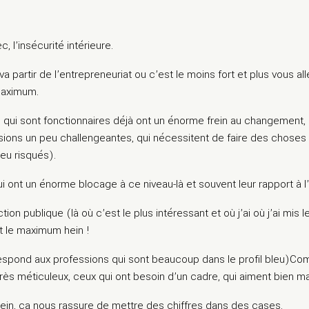
, l’insécurité intérieure.
 va partir de l’entrepreneuriat ou c’est le moins fort et plus vous a
 maximum.
qui sont fonctionnaires déjà ont un énorme frein au changement, à
ions un peu challengeantes, qui nécessitent de faire des choses u
eu risqués).
ui ont un énorme blocage à ce niveau-là et souvent leur rapport à l
onction publique (là où c’est le plus intéressant et où j’ai où j’ai mi
 le maximum hein !
spond aux professions qui sont beaucoup dans le profil bleu)Compt
très méticuleux, ceux qui ont besoin d’un cadre, qui aiment bien maît
ein, ça nous rassure de mettre des chiffres dans des cases.