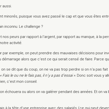
 aussi.
t minorés, puisque vous avez passé le cap et que vous êtes entr
in inconnu. Le challenge ?
 nos peurs par rapport à l’argent, par rapport au manque, à la pe
otre activité.
 par exemple, on peut prendre des mauvaises décisions pour inves
u démarrage alors que c’est ce qui serait censé de faire. Parce qu
 on se dit que du coup, on ne va pas trop perdre si on n’a pas fait 
« Fais le ou ne le fais pas, il n’y a pas d’essai »
. Donc soit vous y al
rien, c’est mon conseil.
ou on échouera ou alors on va galérer pendant des années. Et on va
ais à la tête d’une entreprise avec des salariés (ce qui peut de