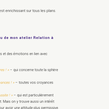
est enrichissant sur tous les plans.
u de mon atelier Relation à
res et des émotions en lien avec
es ! »
– qui concerne toute la sphère
yances ! »
– toutes vos croyances
ssite ! »
– qui est particulièrement
. Mais on y trouve aussi un intérêt
ur avoir une attitude plus permissive,