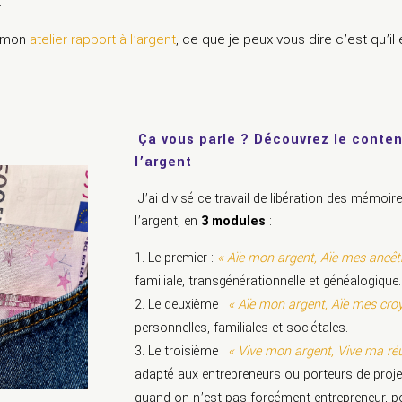
.
r mon
atelier rapport à l’argent
, ce que je peux vous dire c’est qu’il 
Ça vous parle ? Découvrez le conten
l’argent
J’ai divisé ce travail de libération des mémoi
l’argent, en
3 modules
:
Le premier :
« Aïe mon argent, Aïe mes ancêtr
familiale, transgénérationnelle et généalogique.
Le deuxième :
« Aïe mon argent, Aïe mes cro
personnelles, familiales et sociétales.
Le troisième :
« Vive mon argent, Vive ma réu
adapté aux entrepreneurs ou porteurs de projet
quand on n’est pas forcément entrepreneur, po