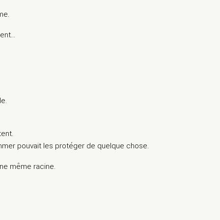
ême.
gent…
de.
tent.
mmer pouvait les protéger de quelque chose.
ne même racine.