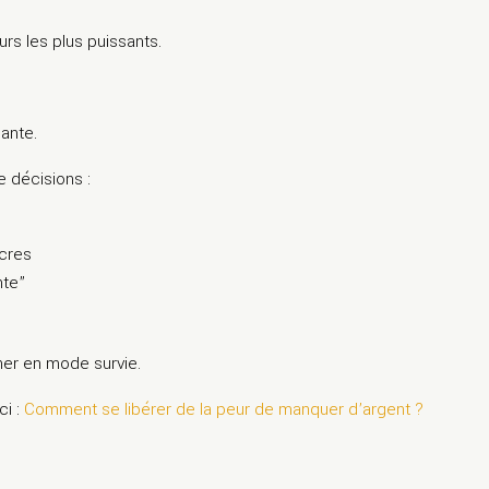
rs les plus puissants.
sante.
 décisions :
cres
nte”
ner en mode survie.
i :
Comment se libérer de la peur de manquer d’argent ?