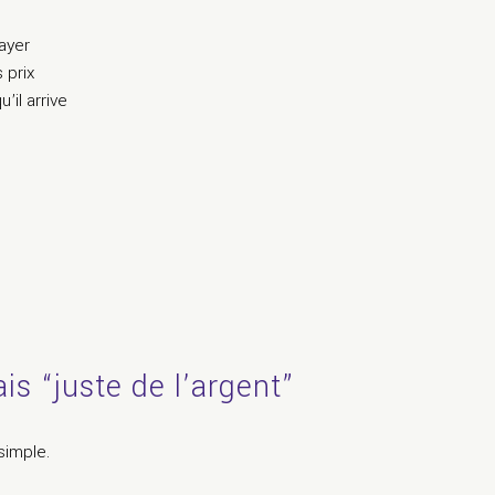
ayer
 prix
il arrive
is “juste de l’argent”
simple.