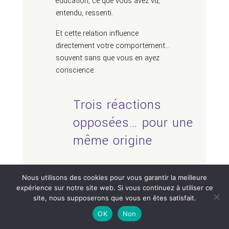
éducation, ce que vous avez vu,
entendu, ressenti.
Et cette relation influence
directement votre comportement…
souvent sans que vous en ayez
conscience.
Trois réactions
opposées… pour une
même origine
Nous utilisons des cookies pour vous garantir la meilleure
Quand l’argent semble filer entre les
expérience sur notre site web. Si vous continuez à utiliser ce
doigts, on pourrait croire qu’il s’agit
site, nous supposerons que vous en êtes satisfait.
simplement d’un manque de rigueur
OK
Non
ou d’un problème de gestion.